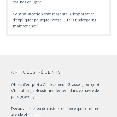
casinos en ligne
Communication transparente : L’importance
d’expliquer pourquoi votre ‘Site is undergoing
maintenance’
ARTICLES RÉCENTS
Offres d’emploi à Châteauneuf-Grasse : pourquoi
s’installer professionnellement dans ce havre de
paix provençal
Découvrez le jeu de casino tendance qui combine
arcade et hasard