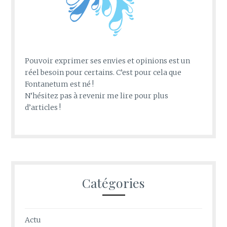
Pouvoir exprimer ses envies et opinions est un
réel besoin pour certains. C’est pour cela que
Fontanetum est né !
N’hésitez pas à revenir me lire pour plus
d’articles !
Catégories
Actu