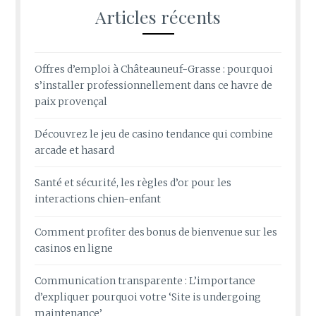
Articles récents
Offres d’emploi à Châteauneuf-Grasse : pourquoi
s’installer professionnellement dans ce havre de
paix provençal
Découvrez le jeu de casino tendance qui combine
arcade et hasard
Santé et sécurité, les règles d’or pour les
interactions chien-enfant
Comment profiter des bonus de bienvenue sur les
casinos en ligne
Communication transparente : L’importance
d’expliquer pourquoi votre ‘Site is undergoing
maintenance’