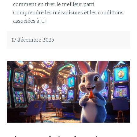
comment en tirer le meilleur parti.
Comprendre les mécanismes et les conditions
associées à […]
17 décembre 2025