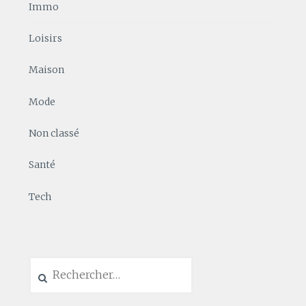
Immo
Loisirs
Maison
Mode
Non classé
Santé
Tech
Rechercher :