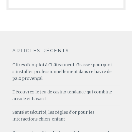
ARTICLES RÉCENTS
Offres d’emploi à Châteauneuf-Grasse : pourquoi
s’installer professionnellement dans ce havre de
paix provençal
Découvrez le jeu de casino tendance qui combine
arcade et hasard
Santé et sécurité, les règles d’or pour les
interactions chien-enfant