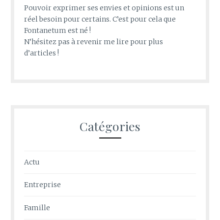
Pouvoir exprimer ses envies et opinions est un
réel besoin pour certains. C’est pour cela que
Fontanetum est né !
N’hésitez pas à revenir me lire pour plus
d’articles !
Catégories
Actu
Entreprise
Famille