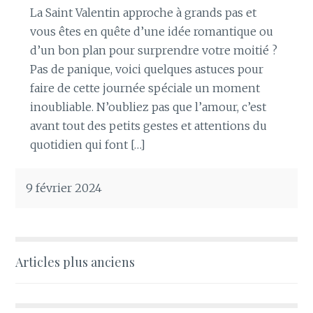
La Saint Valentin approche à grands pas et
vous êtes en quête d’une idée romantique ou
d’un bon plan pour surprendre votre moitié ?
Pas de panique, voici quelques astuces pour
faire de cette journée spéciale un moment
inoubliable. N’oubliez pas que l’amour, c’est
avant tout des petits gestes et attentions du
quotidien qui font […]
9 février 2024
Navigation
Articles plus anciens
des