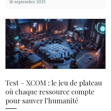
16 septembre 2025
Test – XCOM : le jeu de plateau
où chaque ressource compte
pour sauver l’humanité