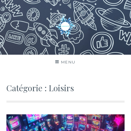
Aller
au
contenu
Fontanetum 841
PARTAGEONS L'ACTUALITÉ !
MENU
Catégorie :
Loisirs