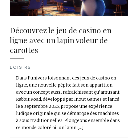
Découvrez le jeu de casino en
ligne avec un lapin voleur de
carottes
LOISIRS
Dans l’univers foisonnant des jeux de casino en
ligne, une nouvelle pépite fait son apparition
avec un concept aussi rafraîchissant qu’amusant.
Rabbit Road, développé par Inout Games et lancé
le 8 septembre 2025, propose une expérience
ludique originale qui se démarque des machines
à sous traditionnelles. Plongeons ensemble dans
ce monde coloré où un lapin […]