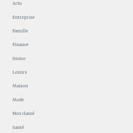
Actu
Entreprise
Famille
Finance
Immo
Loisirs
Maison
Mode
Non classé
Santé