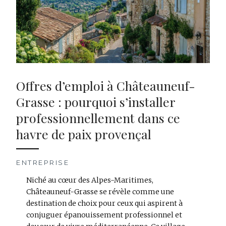
Offres d’emploi à Châteauneuf-
Grasse : pourquoi s’installer
professionnellement dans ce
havre de paix provençal
ENTREPRISE
Niché au cœur des Alpes-Maritimes,
Châteauneuf-Grasse se révèle comme une
destination de choix pour ceux qui aspirent à
conjuguer épanouissement professionnel et