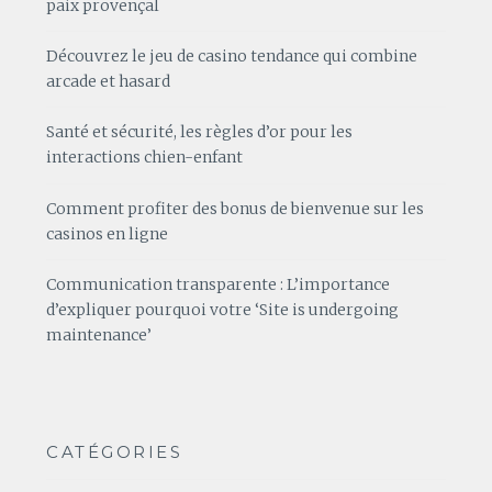
paix provençal
Découvrez le jeu de casino tendance qui combine
arcade et hasard
Santé et sécurité, les règles d’or pour les
interactions chien-enfant
Comment profiter des bonus de bienvenue sur les
casinos en ligne
Communication transparente : L’importance
d’expliquer pourquoi votre ‘Site is undergoing
maintenance’
CATÉGORIES