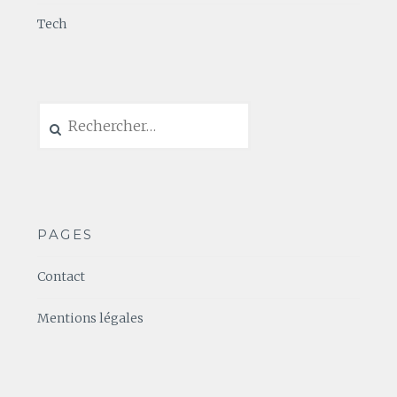
Tech
Rechercher :
PAGES
Contact
Mentions légales