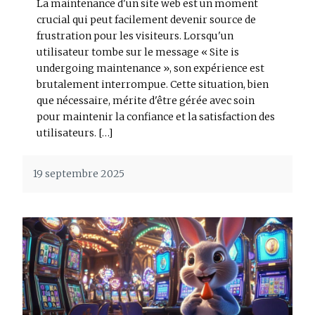
La maintenance d'un site web est un moment
crucial qui peut facilement devenir source de
frustration pour les visiteurs. Lorsqu'un
utilisateur tombe sur le message « Site is
undergoing maintenance », son expérience est
brutalement interrompue. Cette situation, bien
que nécessaire, mérite d'être gérée avec soin
pour maintenir la confiance et la satisfaction des
utilisateurs. […]
19 septembre 2025