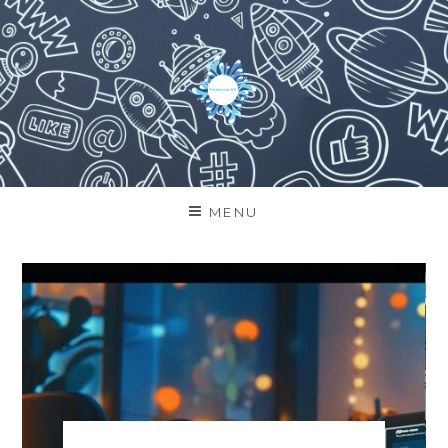
Aller
au
contenu
Fontanetum 841
PARTAGEONS L'ACTUALITÉ !
MENU