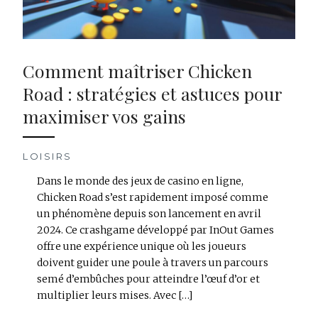
Comment maîtriser Chicken
Road : stratégies et astuces pour
maximiser vos gains
LOISIRS
Dans le monde des jeux de casino en ligne,
Chicken Road s’est rapidement imposé comme
un phénomène depuis son lancement en avril
2024. Ce crashgame développé par InOut Games
offre une expérience unique où les joueurs
doivent guider une poule à travers un parcours
semé d’embûches pour atteindre l’œuf d’or et
multiplier leurs mises. Avec […]