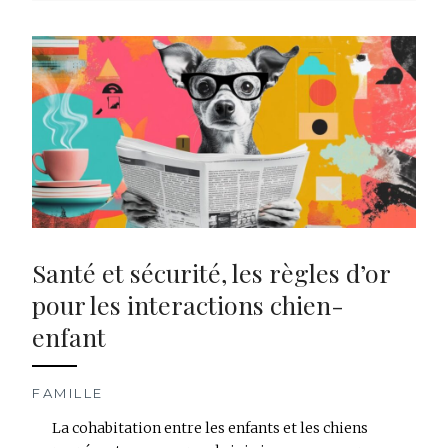
Santé et sécurité, les règles d’or
pour les interactions chien-
enfant
FAMILLE
La cohabitation entre les enfants et les chiens