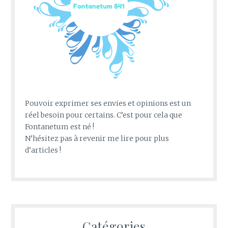
Pouvoir exprimer ses envies et opinions est un
réel besoin pour certains. C’est pour cela que
Fontanetum est né !
N’hésitez pas à revenir me lire pour plus
d’articles !
Catégories