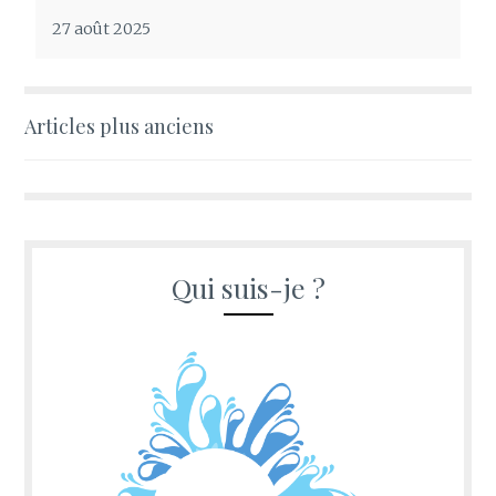
27 août 2025
Navigation
Articles plus anciens
des
articles
Qui suis-je ?