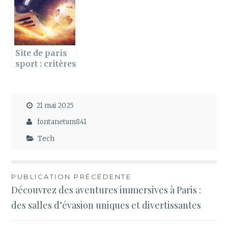
Site de paris
sport : critères
à observer
pour bien
choisir
21 mai 2025
fontanetum841
Tech
Navigation
PUBLICATION PRÉCÉDENTE
Découvrez des aventures immersives à Paris :
de
des salles d’évasion uniques et divertissantes
l’article