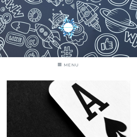
Aller
au
contenu
Fontanetum 841
PARTAGEONS L'ACTUALITÉ !
MENU