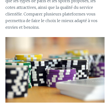
que les types de paris et les sports proposés, les
cotes attractives, ainsi que la qualité du service
clientèle. Comparer plusieurs plateformes vous
permettra de faire le choix le mieux adapté à vos
envies et besoins.