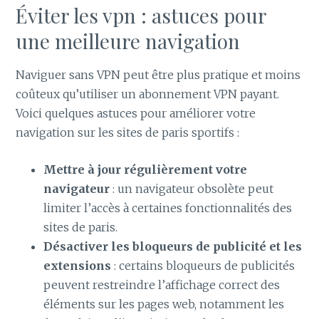
Éviter les vpn : astuces pour
une meilleure navigation
Naviguer sans VPN peut être plus pratique et moins
coûteux qu’utiliser un abonnement VPN payant.
Voici quelques astuces pour améliorer votre
navigation sur les sites de paris sportifs :
Mettre à jour régulièrement votre
navigateur
: un navigateur obsolète peut
limiter l’accès à certaines fonctionnalités des
sites de paris.
Désactiver les bloqueurs de publicité et les
extensions
: certains bloqueurs de publicités
peuvent restreindre l’affichage correct des
éléments sur les pages web, notamment les