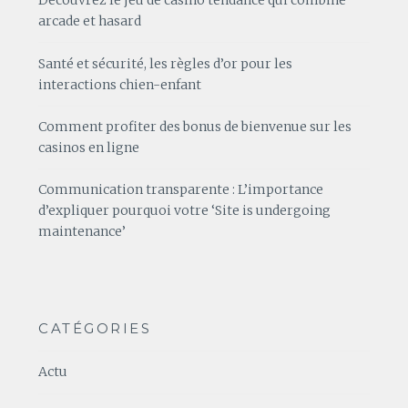
Découvrez le jeu de casino tendance qui combine
arcade et hasard
Santé et sécurité, les règles d’or pour les
interactions chien-enfant
Comment profiter des bonus de bienvenue sur les
casinos en ligne
Communication transparente : L’importance
d’expliquer pourquoi votre ‘Site is undergoing
maintenance’
CATÉGORIES
Actu