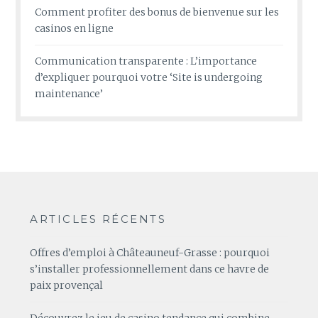
Comment profiter des bonus de bienvenue sur les
casinos en ligne
Communication transparente : L’importance
d’expliquer pourquoi votre ‘Site is undergoing
maintenance’
ARTICLES RÉCENTS
Offres d’emploi à Châteauneuf-Grasse : pourquoi
s’installer professionnellement dans ce havre de
paix provençal