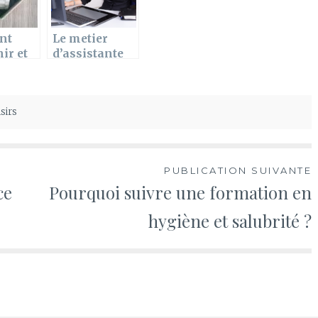
immédiate
sans email ?
nt
Le metier
ir et
d’assistante
r votre
de direction :
Qu’est ce qu’il
s
faut savoir sur
sirs
le sujet ?
PUBLICATION SUIVANTE
ce
Pourquoi suivre une formation en
hygiène et salubrité ?