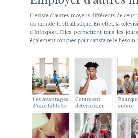
Il existe d’autres moyens différents de ceu
du monde footballistique. En effet, la télévis
d’Infosport. Elles permettent tous les jours
également conçues pour satisfaire le besoin de
Les avantages
Comment
Pourqu
d’une tablette
determiner
suivre
de radiateur et
une agence
absolu
ses criteres de
dentaire ?
des cou
choix
chant ?