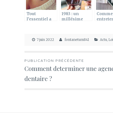
Tout
1983 : un
Comme
l’essentiel a
millésime
entreten
savoir a
d’exception
nettoye
propos des
pour les vins
boite a
tatouages a la
français
montre
7 juin 2022
fontanetum841
Actu
,
Loi
clavicule pour
femme
Navigation
PUBLICATION PRÉCÉDENTE
Comment determiner une agen
de
dentaire ?
l’article