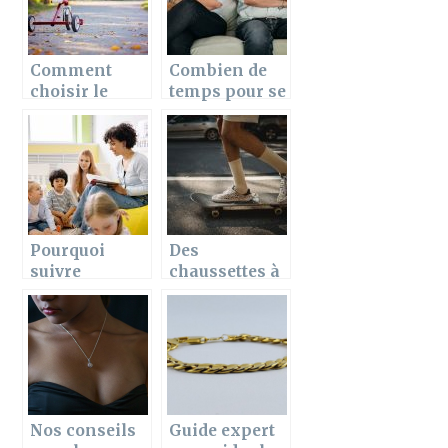
Comment
Combien de
choisir le
temps pour se
meilleur velo-
reconstruire
bebe pour son
apres un
enfant ?
divorce ?
Pourquoi
Des
suivre
chaussettes à
absolument
doigts pour la
des cours de
Saint-Valentin
chant ?
!
Nos conseils
Guide expert