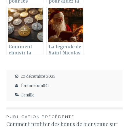
pour les
pour aider la
cadeaux de
famille à
fins d’annee
choisir une
gourmette
bébé en or
Comment
La legende de
choisir la
Saint Nicolas
médaille de
au Pere Noel –
baptême
La veritable
parfaite pour
histoire de
20 décembre 2025
un garçon ?
Santa Claus,
le vieux
fontanetum841
bonhomme
rouge : un
Famille
voyage a
travers
l’Histoire
Navigation
PUBLICATION PRÉCÉDENTE
Comment profiter des bonus de bienvenue sur
de