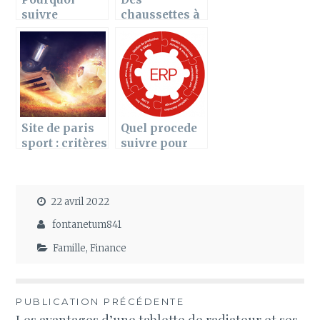
suivre
chaussettes à
absolument
doigts pour la
des cours de
Saint-Valentin
chant ?
!
Site de paris
Quel procede
sport : critères
suivre pour
à observer
personnifier
pour bien
son ERP ?
choisir
22 avril 2022
fontanetum841
Famille
,
Finance
Navigation
PUBLICATION PRÉCÉDENTE