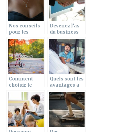
Nos conseils
Devenez l’as
pour les
du business
cadeaux de
en sachant
fins d’annee
quel type
d’entreprise
créer
Comment
Quels sont les
choisir le
avantages a
meilleur velo-
engager une
bebe pour son
agence de
enfant ?
publicite ?
Pourquoi
Des