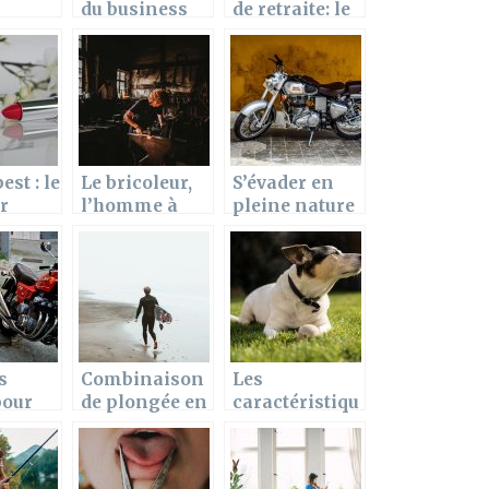
du business
de retraite: le
te par
en sachant
désespoir du
quel type
3e âge
raphe
d’entreprise
 de
créer
st : le
Le bricoleur,
S’évader en
r
l’homme à
pleine nature
les
tout faire :
sans souci
rs
Comment le
s de
devenir ?
s
Combinaison
Les
pour
de plongée en
caractéristiqu
onner
néoprène et
es du Jack
ses propriétés
Russell
ment
Terrier