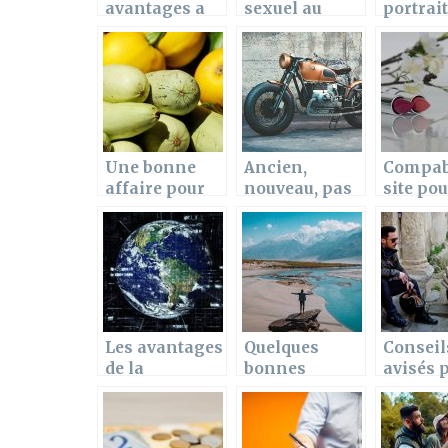
avantages a
sexuel au
portrait
engager une
travail
corpora
agence de
un
publicite ?
photog
de bain
soleil
Une bonne
Ancien,
Compabe
affaire pour
nouveau, pas
site pou
rendre service
si
trouver 
aux gens en
contradictoire
meilleu
2020
que ça
produit
beauté
Les avantages
Quelques
Conseil
de la
bonnes
avisés 
mondialisatio
raisons de
sélecti
n
voyager
un
équipe