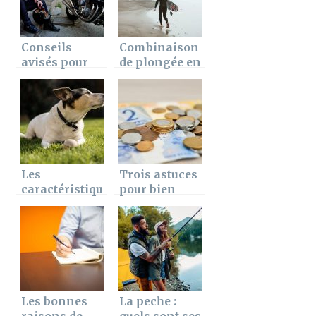
Conseils
Combinaison
avisés pour
de plongée en
sélectionner
néoprène et
un
ses propriétés
équipement
de moto
Les
Trois astuces
caractéristiqu
pour bien
es du Jack
gérer son
Russell
salaire
Terrier
mensuel
Les bonnes
La peche :