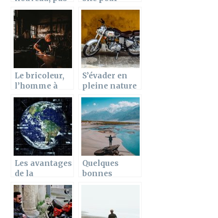
si
trouver les
contradictoire
meilleurs
que ça
produits de
beauté
Le bricoleur,
S’évader en
l’homme à
pleine nature
tout faire :
sans souci
Comment le
devenir ?
Les avantages
Quelques
de la
bonnes
mondialisatio
raisons de
n
voyager