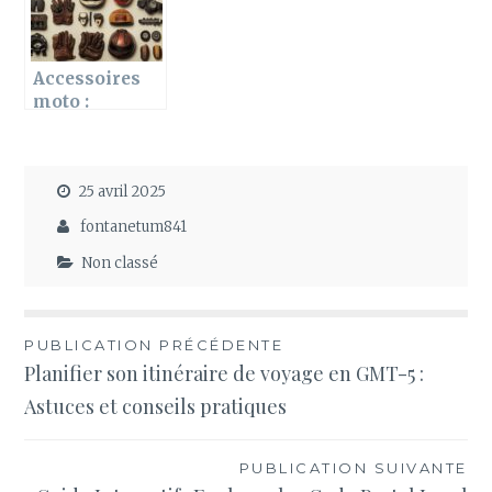
Accessoires
moto :
Rangement
intelligent,
les solutions
25 avril 2025
qui changent
la vie des
fontanetum841
motards
Non classé
Navigation
PUBLICATION PRÉCÉDENTE
Planifier son itinéraire de voyage en GMT-5 :
de
Astuces et conseils pratiques
l’article
PUBLICATION SUIVANTE