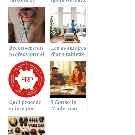
raisons de
quels sont ses
faire un
bienfaits sur
business plan
la sante de
l’homme
Reconversion
Les avantages
professionnel
d’une tablette
le : comment
de radiateur et
devenir
ses criteres de
orthophoniste
choix
?
Quel procede
5 Conseils
suivre pour
Mode pour
personnifier
Porter le Jean
son ERP ?
selon votre
Morphologie