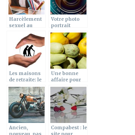
Harcèlement
Votre photo
sexuel au
portrait
travail
corporate par
un
photographe
de bain de
soleil
Les maisons
Une bonne
de retraite: le
affaire pour
désespoir du
rendre service
3e âge
aux gens en
2020
Ancien,
Compabest : le
nouveau, pas
site pour