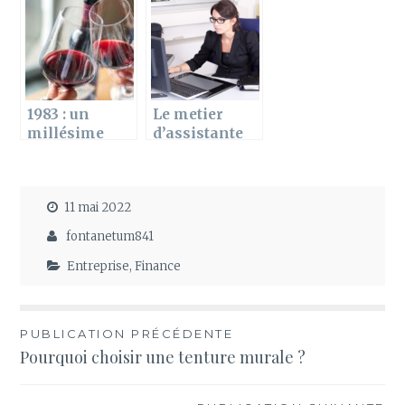
pour bien
fins d’annee
choisir
1983 : un
Le metier
millésime
d’assistante
d’exception
de direction :
pour les vins
Qu’est ce qu’il
français
faut savoir sur
11 mai 2022
le sujet ?
fontanetum841
Entreprise
,
Finance
Navigation
PUBLICATION PRÉCÉDENTE
Pourquoi choisir une tenture murale ?
de
l’article