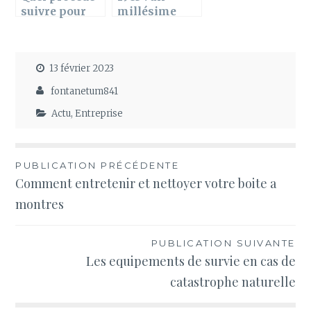
suivre pour
millésime
personnifier
d’exception
son ERP ?
pour les vins
français
13 février 2023
fontanetum841
Actu
,
Entreprise
Navigation
PUBLICATION PRÉCÉDENTE
Comment entretenir et nettoyer votre boite a
de
montres
l’article
PUBLICATION SUIVANTE
Les equipements de survie en cas de
catastrophe naturelle