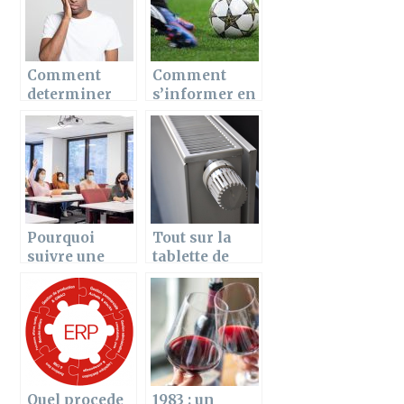
Comment
Comment
determiner
s’informer en
une agence
temps réel sur
dentaire ?
l’actualité
footballistiqu
e ?
Pourquoi
Tout sur la
suivre une
tablette de
formation en
radiateur
hygiène et
salubrité ?
Quel procede
1983 : un