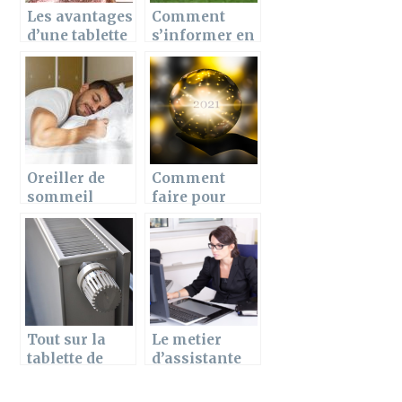
Les avantages
Comment
d’une tablette
s’informer en
de radiateur et
temps réel sur
ses criteres de
l’actualité
choix
footballistiqu
e ?
Oreiller de
Comment
sommeil
faire pour
doux: que
trouver la
choisir en
meilleure
fonction des
voyance
positions ?
gratuite
immédiate
sans email ?
Tout sur la
Le metier
tablette de
d’assistante
radiateur
de direction :
Qu’est ce qu’il