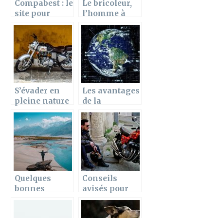
Compabest : le
Le bricoleur,
site pour
l’homme à
trouver les
tout faire :
meilleurs
Comment le
produits de
devenir ?
beauté
S’évader en
Les avantages
pleine nature
de la
sans souci
mondialisatio
n
Quelques
Conseils
bonnes
avisés pour
raisons de
sélectionner
voyager
un