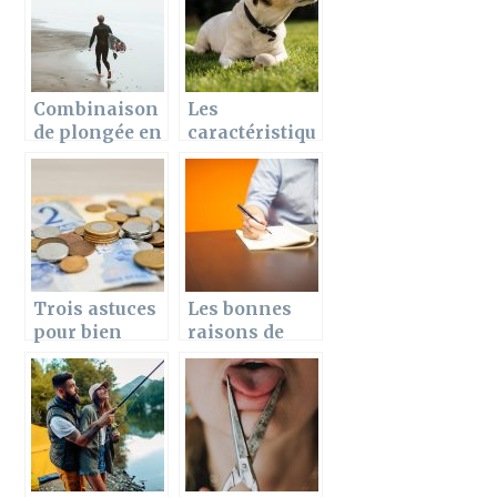
équipement
de moto
Combinaison
Les
de plongée en
caractéristiqu
néoprène et
es du Jack
ses propriétés
Russell
Terrier
Trois astuces
Les bonnes
pour bien
raisons de
gérer son
faire un
salaire
business plan
mensuel