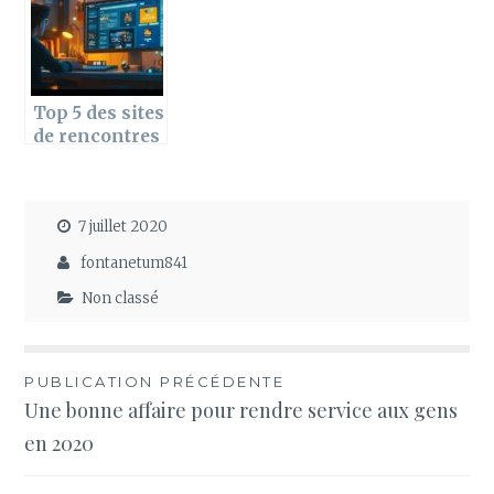
Morphologie
les solutions
qui changent
la vie des
motards
Top 5 des sites
de rencontres
: ou se
positionnent
les avis
7 juillet 2020
Dialtropchaud
.com ?
fontanetum841
Non classé
Navigation
PUBLICATION PRÉCÉDENTE
Une bonne affaire pour rendre service aux gens
de
en 2020
l’article