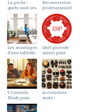
La peche :
Reconversion
quels sont ses
professionnel
bienfaits sur
le : comment
la sante de
devenir
l’homme
orthophoniste
?
Les avantages
Quel procede
d’une tablette
suivre pour
de radiateur et
personnifier
ses criteres de
son ERP ?
choix
5 Conseils
Accessoires
Mode pour
moto :
Porter le Jean
Rangement
selon votre
intelligent,