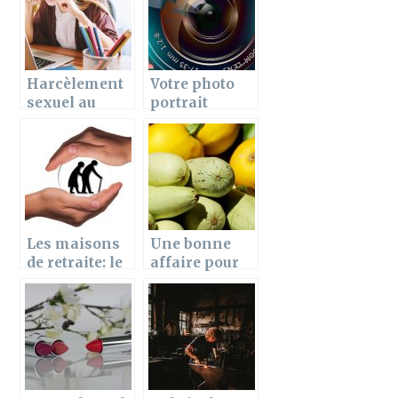
Harcèlement
Votre photo
sexuel au
portrait
travail
corporate par
un
photographe
de bain de
soleil
Les maisons
Une bonne
de retraite: le
affaire pour
désespoir du
rendre service
3e âge
aux gens en
2020